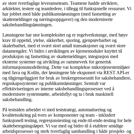
av store tverrfaglige leveranseteam. Teamene hadde utviklere,
arkitekter, testere og teamledere, i tillegg til funksjonelle ressurser. Vi
har jobbet med både publikumsløsningen (med fastsetting av
skattemeldinger og næringsoppgaver) og den moderniserte
saksbehandlingsløsningen.
Løsningene har stor kompleksitet og er regelverkstunge, med høye
krav til oppetid, ytelse, sikkerhet, sporing, gjenprøvbarhet og
skalerbarhet, med et svært stort antall transaksjoner og svært store
datamengder. Vi bidro i utviklingen av kjernemoduler knyttet til
produksjon og fastsetting av skattemeldinger, integrasjon med
eksterne systemer og utvikling av rammeverk for generisk
informasjonsmodellering. Dette var komplekse mikrotjenestemiljøer
med Java og Kotlin, der løsningene ble eksponert via REST API-er
og tilgjengeliggjort for bruk av brukergrensesnitt for saksbehandlere,
regnskapssystemer og publikumsløsninger. Sentralt var
effektiviseringen av interne saksbehandlingsprosesser ved å
modernisere systemstøtte, arbeidsflyt og ta i bruk maskinell
saksbehandling.
På testsiden arbeidet vi med teststrategi, automatisering og
kvalitetssikring på tvers av komponenter og team - inkludert
funksjonell testing, regresjonstesting og ende-til-ende-testing for hele
skatteberegningsløpet. Vi var med og bidro til å etablere smidige
arbeidsprosesser og sterk tverrfaglig samhandling i både prosjekt- og