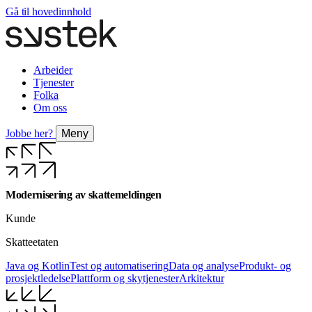
Gå til hovedinnhold
Arbeider
Tjenester
Folka
Om oss
Jobbe her?
Meny
Modernisering av skattemeldingen
Kunde
Skatteetaten
Java og Kotlin
Test og automatisering
Data og analyse
Produkt- og
prosjektledelse
Plattform og skytjenester
Arkitektur