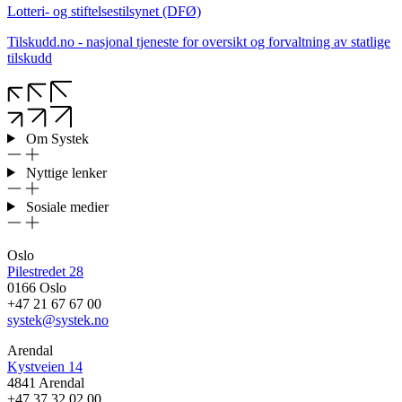
Lotteri- og stiftelsestilsynet (DFØ)
Tilskudd.no - nasjonal tjeneste for oversikt og forvaltning av statlige
tilskudd
Om Systek
Nyttige lenker
Sosiale medier
Oslo
Pilestredet 28
0166 Oslo
+47 21 67 67 00
systek@systek.no
Arendal
Kystveien 14
4841 Arendal
+47 37 32 02 00