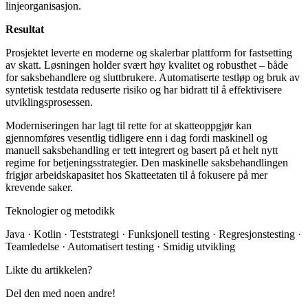
linjeorganisasjon.
Resultat
Prosjektet leverte en moderne og skalerbar plattform for fastsetting
av skatt. Løsningen holder svært høy kvalitet og robusthet – både
for saksbehandlere og sluttbrukere. Automatiserte testløp og bruk av
syntetisk testdata reduserte risiko og har bidratt til å effektivisere
utviklingsprosessen.
Moderniseringen har lagt til rette for at skatteoppgjør kan
gjennomføres vesentlig tidligere enn i dag fordi maskinell og
manuell saksbehandling er tett integrert og basert på et helt nytt
regime for betjeningsstrategier. Den maskinelle saksbehandlingen
frigjør arbeidskapasitet hos Skatteetaten til å fokusere på mer
krevende saker.
Teknologier og metodikk
Java
·
Kotlin
·
Teststrategi
·
Funksjonell testing
·
Regresjonstesting
·
Teamledelse
·
Automatisert testing
·
Smidig utvikling
Likte du artikkelen?
Del den med noen andre!