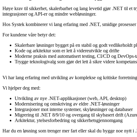
Høye krav til sikkerhet, skalerbarhet og lang levetid gjør .NET til et 
integrasjoner og API-er og mindre webløsninger.
Hos Systek kombinerer vi lang erfaring med .NET, smidige prosesser o
For kundene våre betyr det:
Skalerbare løsninger bygget på en stabil og godt vedlikeholdt p
Kode og arkitektur som er lett å videreutvikle og drifte
Moderne praksis med automatisert testing, CI/CD og DevOps-t
Trygge teknologivalg som gjør det lett å sikre videre kompetans
Vi har lang erfaring med utvikling av komplekse og kritiske forretnin
Vi hjelper deg med:
Utvikling av nye .NET-applikasjoner (web, API, desktop)
Modernisering og omskriving av eldre .NET-løsninger
Integrasjoner mot interne systemer, skyløsninger og databaser
Migrering til .NET 8/9/10 og overgang til skybasert drift (Azu
Arkitektur, ytelsesforbedring og sikkerhetsgjennomgang
Har du en løsning som trenger mer fart eller skal du bygge noe nytt i 