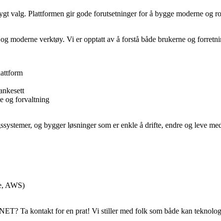
trygt valg. Plattformen gir gode forutsetninger for å bygge moderne og ro
g moderne verktøy. Vi er opptatt av å forstå både brukerne og forretn
lattform
ankesett
e og forvaltning
gssystemer, og bygger løsninger som er enkle å drifte, endre og leve me
re, AWS)
.NET? Ta kontakt for en prat! Vi stiller med folk som både kan teknolog