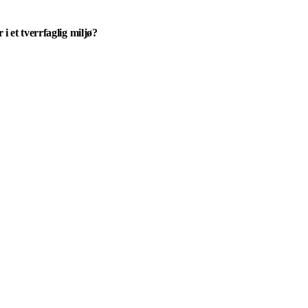
 i et tverrfaglig miljø?