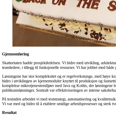
Gjennomføring
Skatteetaten hadde prosjektledelsen. Vi bidro med utvikling, arkitektur
teamledere, i tillegg til funksjonelle ressurser. Vi har jobbet med 
Løsningene har stor kompleksitet og er regelverkstunge, med høye krav 
bidro i utviklingen av kjernemoduler knyttet til produksjon og fastse
komplekse mikrotjenestemiljøer med Java og Kotlin, der løsningene bl
publikumsløsninger. Sentralt var effektiviseringen av interne saksbeha
På testsiden arbeidet vi med teststrategi, automatisering og kvalitetssi
Vi var med og bidro til å etablere smidige arbeidsprosesser og sterk tv
Resultat