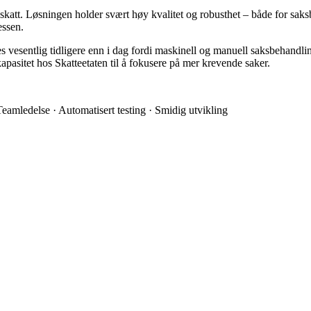
v skatt. Løsningen holder svært høy kvalitet og robusthet – både for sak
essen.
 vesentlig tidligere enn i dag fordi maskinell og manuell saksbehandling 
apasitet hos Skatteetaten til å fokusere på mer krevende saker.
Teamledelse
·
Automatisert testing
·
Smidig utvikling