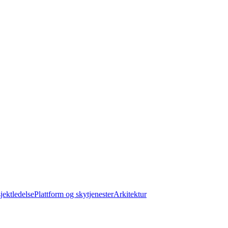
jektledelse
Plattform og skytjenester
Arkitektur