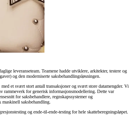
rfaglige leveranseteam. Teamene hadde utviklere, arkitekter, testere og
ppgaver) og den moderniserte saksbehandlingsløsningen.
 med et svært stort antall transaksjoner og svært store datamengder. Vi
g av rammeverk for generisk informasjonsmodellering. Dette var
ensesnitt for saksbehandlere, regnskapssystemer og
uk maskinell saksbehandling.
gresjonstesting og ende-til-ende-testing for hele skatteberegningsløpet.