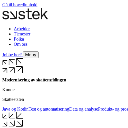
Gå til hovedinnhold
Arbeider
Tjenester
Folka
Om oss
Jobbe her?
Meny
Modernisering av skattemeldingen
Kunde
Skatteetaten
Java og Kotlin
Test og automatisering
Data og analyse
Produkt- og pros