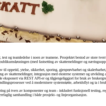
, test og teamledelse i noen av teamene. Prosjektet bestod av store tver
både publikumsløsningen (med fastsetting av skattemeldinger og næringso
til oppetid, ytelse, sikkerhet, sporing, gjenprøvbarhet og skalerbarhet,
tting av skattemeldinger, integrasjon med eksterne systemer og utviklin
e eksponert via REST API-er og tilgjengeliggjort for bruk av brukergr
ndlingsprosesser ved å modernisere systemstøtte, arbeidsflyt og ta i br
kring på tvers av komponenter og team - inkludert funksjonell testing, re
errfaglig samhandling i både prosjekt- og linjeorganisasjon.