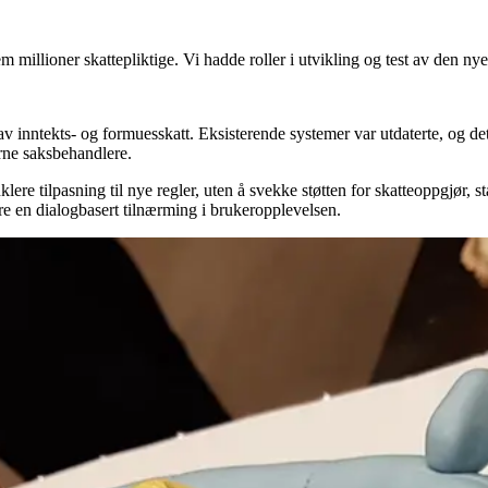
em millioner skattepliktige. Vi hadde roller i utvikling og test av den ny
av inntekts- og formuesskatt. Eksisterende systemer var utdaterte, og d
erne saksbehandlere.
e tilpasning til nye regler, uten å svekke støtten for skatteoppgjør, st
re en dialogbasert tilnærming i brukeropplevelsen.